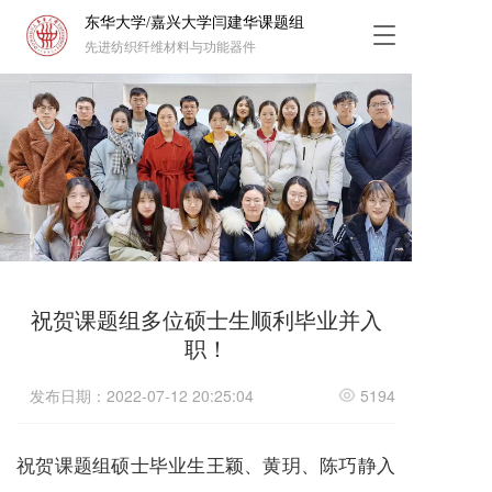
东华大学/嘉兴大学闫建华课题组
T
先进纺织纤维材料与功能器件
o
g
g
l
e
n
a
v
i
g
a
t
祝贺课题组多位硕士生顺利毕业并入
i
职！
o
n
发布日期：2022-07-12 20:25:04
5194
祝贺课题组硕士毕业生王颖、黄玥、陈巧静入