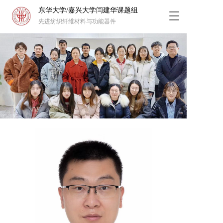
东华大学/嘉兴大学闫建华课题组
T
先进纺织纤维材料与功能器件
o
g
g
l
e
n
a
v
i
g
a
t
i
o
n