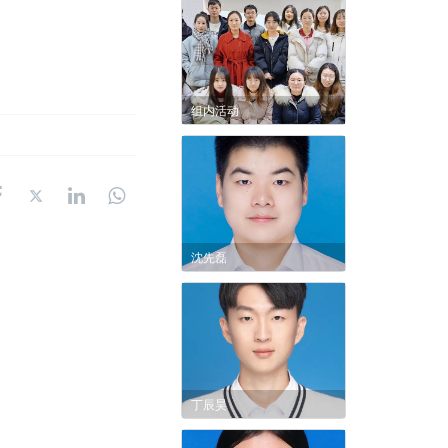
组内活动
沈先磊
丁辰昊