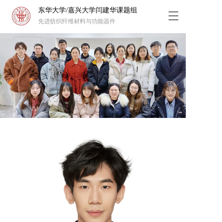
东华大学/嘉兴大学闫建华课题组
T
先进纺织纤维材料与功能器件
o
g
g
l
e
n
a
v
i
g
a
t
i
o
n