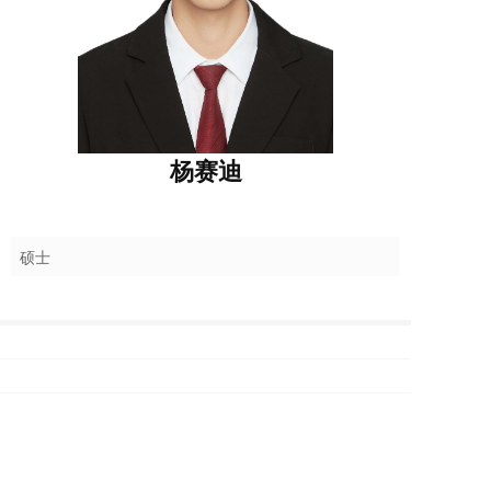
杨赛迪
硕士
上一篇 :
王晓楠
下一篇 :
洪心仪