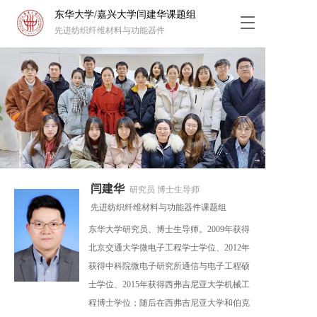
东华大学/嘉兴大学闫建华课题组
T
先进纺织纤维材料与功能器件
o
g
g
l
e
n
a
v
i
g
a
闫建华 
研究员 博士生导师  
t
i
先进纺织纤维材料与功能器件课题组
o
东华大学研究员、博士生导师。2009年获得
n
北京交通大学微电子工程学士学位、2012年
获得中科院微电子研究所通信与电子工程硕
士学位、2015年获得西弗吉尼亚大学机械工
程博士学位；随后在西弗吉尼亚大学和伯克